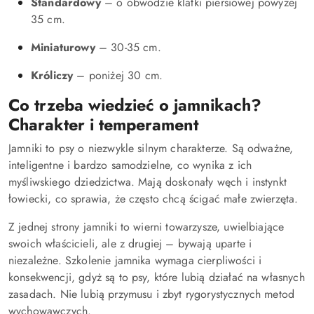
Standardowy
– o obwodzie klatki piersiowej powyżej
35 cm.
Miniaturowy
– 30-35 cm.
Króliczy
– poniżej 30 cm.
Co trzeba wiedzieć o jamnikach?
Charakter i temperament
Jamniki to psy o niezwykle silnym charakterze. Są odważne,
inteligentne i bardzo samodzielne, co wynika z ich
myśliwskiego dziedzictwa. Mają doskonały węch i instynkt
łowiecki, co sprawia, że często chcą ścigać małe zwierzęta.
Z jednej strony jamniki to wierni towarzysze, uwielbiające
swoich właścicieli, ale z drugiej – bywają uparte i
niezależne. Szkolenie jamnika wymaga cierpliwości i
konsekwencji, gdyż są to psy, które lubią działać na własnych
zasadach. Nie lubią przymusu i zbyt rygorystycznych metod
wychowawczych.