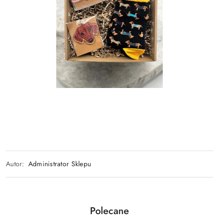
Autor:
Administrator Sklepu
Produkty
Polecane
Pomiń karuzelę produktów