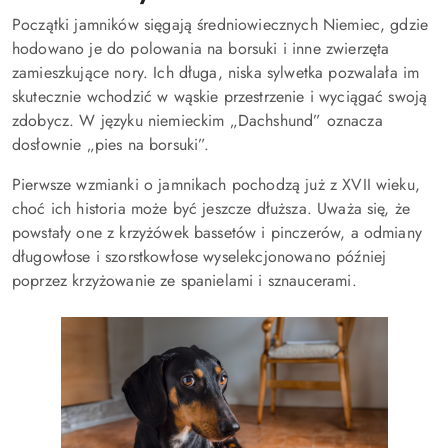
Początki jamników sięgają średniowiecznych Niemiec, gdzie
hodowano je do polowania na borsuki i inne zwierzęta
zamieszkujące nory. Ich długa, niska sylwetka pozwalała im
skutecznie wchodzić w wąskie przestrzenie i wyciągać swoją
zdobycz. W języku niemieckim „Dachshund” oznacza
dosłownie „pies na borsuki”.
Pierwsze wzmianki o jamnikach pochodzą już z XVII wieku,
choć ich historia może być jeszcze dłuższa. Uważa się, że
powstały one z krzyżówek bassetów i pinczerów, a odmiany
długowłose i szorstkowłose wyselekcjonowano później
poprzez krzyżowanie ze spanielami i sznaucerami.