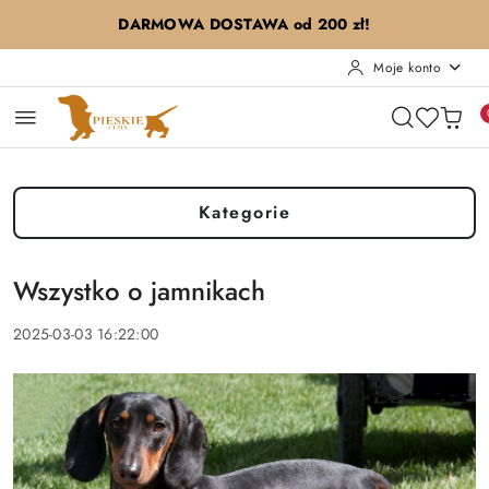
Przejdź do treści głównej
Przejdź do wyszukiwarki
Przejdź do moje konto
Przejdź do menu głównego
Przejdź do stopki
DARMOWA DOSTAWA od 200 zł!
Moje konto
Kategorie
Wszystko o jamnikach
2025-03-03 16:22:00