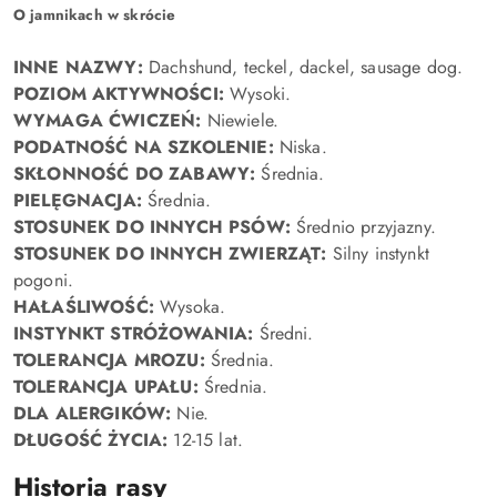
O jamnikach w skrócie
INNE NAZWY:
Dachshund, teckel, dackel, sausage dog.
POZIOM AKTYWNOŚCI:
Wysoki.
WYMAGA ĆWICZEŃ:
Niewiele.
PODATNOŚĆ NA SZKOLENIE:
Niska.
SKŁONNOŚĆ DO ZABAWY:
Średnia.
PIELĘGNACJA:
Średnia.
STOSUNEK DO INNYCH PSÓW:
Średnio przyjazny.
STOSUNEK DO INNYCH ZWIERZĄT:
Silny instynkt
pogoni.
HAŁAŚLIWOŚĆ:
Wysoka.
INSTYNKT STRÓŻOWANIA:
Średni.
TOLERANCJA MROZU:
Średnia.
TOLERANCJA UPAŁU:
Średnia.
DLA ALERGIKÓW:
Nie.
DŁUGOŚĆ ŻYCIA:
12-15 lat.
Historia rasy