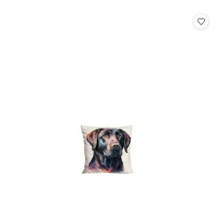
o
statusie: