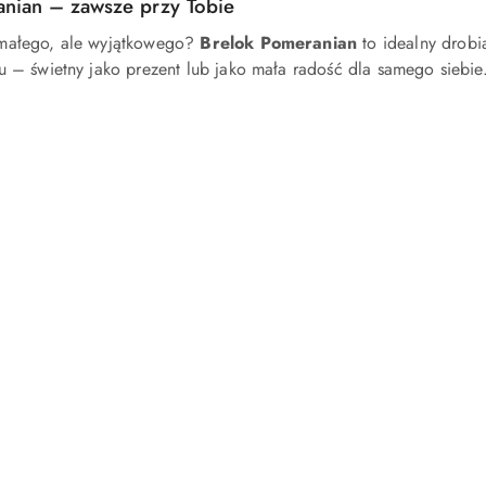
anian – zawsze przy Tobie
małego, ale wyjątkowego?
Brelok Pomeranian
to idealny drobia
u – świetny jako prezent lub jako mała radość dla samego siebie