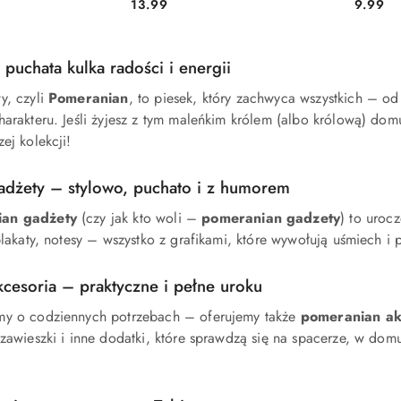
13.99
9.99
Cena:
Cena:
puchata kulka radości i energii
y, czyli
Pomeranian
, to piesek, który zachwyca wszystkich – od
harakteru. Jeśli żyjesz z tym maleńkim królem (albo królową) domu
ej kolekcji!
adżety – stylowo, puchato i z humorem
an gadżety
(czy jak kto woli –
pomeranian gadzety
) to urocz
 plakaty, notesy – wszystko z grafikami, które wywołują uśmiech 
cesoria – praktyczne i pełne uroku
my o codziennych potrzebach – oferujemy także
pomeranian ak
 zawieszki i inne dodatki, które sprawdzą się na spacerze, w domu