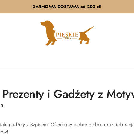
DARMOWA DOSTAWA od 200 zł!
| Prezenty i Gadżety z Mot
:
3
ałe gadżety z Szpicem! Oferujemy piękne breloki oraz dekoracje 
ców!