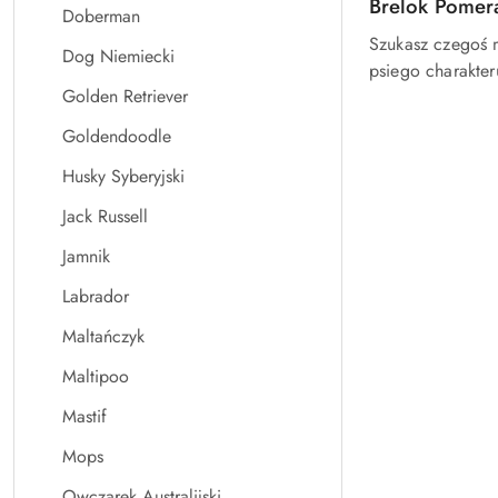
Brelok Pomer
Doberman
Szukasz czegoś 
Dog Niemiecki
psiego charakter
Golden Retriever
Goldendoodle
Husky Syberyjski
Jack Russell
Jamnik
Labrador
Maltańczyk
Maltipoo
Mastif
Mops
Owczarek Australijski