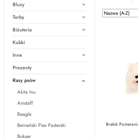
Bluzy
Zastosowano
Sortuj
Torby
według
sortowanie:
Nazwa
Biżuteria
(A-
Z).
Kubki
Inne
Prezenty
Rasy psów
Akita Inu
Amstaff
Beagle
DO
Brelok Pomerani
Berneński Pies Pasterski
Bokser