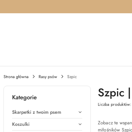
Przejdź do treści głównej
Przejdź do wyszukiwarki
Przejdź do moje konto
Przejdź do menu głównego
Przejdź do stopki
Strona główna
Rasy psów
Szpic
Szpic 
Kategorie
Liczba produktów
Skarpetki z twoim psem
Zobacz te wspani
Koszulki
miłośników Szpi