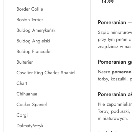
14.99
Cena:
Border Collie
Boston Terrier
Pomeranian – 
Buldog Amerykański
Szpic miniaturow
przy tym pełen c
Buldog Angielski
znajdziesz w nasz
Buldog Francuski
Pomeranian g
Bulterier
Nasze
pomerani
Cavalier King Charles Spaniel
torby, koszulki,
Chart
Pomeranian ak
Chihuahua
Nie zapomnieliś
Cocker Spaniel
Torby, poduszki,
Corgi
miniaturowych.
Dalmatyńczyk