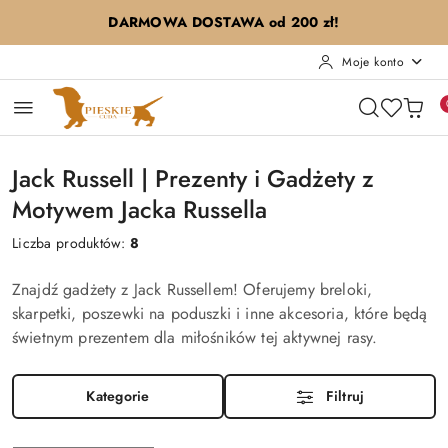
Przejdź do treści głównej
Przejdź do wyszukiwarki
Przejdź do moje konto
Przejdź do menu głównego
Przejdź do stopki
DARMOWA DOSTAWA od 200 zł!
Moje konto
Jack Russell | Prezenty i Gadżety z
Motywem Jacka Russella
Liczba produktów:
8
Znajdź gadżety z Jack Russellem! Oferujemy breloki,
skarpetki, poszewki na poduszki i inne akcesoria, które będą
świetnym prezentem dla miłośników tej aktywnej rasy.
Kategorie
Filtruj