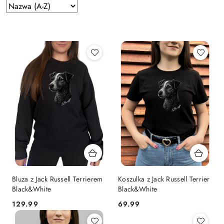
Zastosowano
Sortuj
według
sortowanie:
Nazwa
(A-
Z).
Bluza z Jack Russell Terrierem
Koszulka z Jack Russell Terrier
Black&White
Black&White
129.99
69.99
Cena:
Cena: