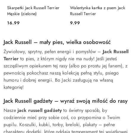
Skarpetki Jack Russell Terrier
Walentynka kartka z psem Jack
Męskie (zielone)
Russell Terrier
16.99
9.99
Cena:
Cena:
Jack Russell – mały pies, wielka osobowość
Żywiołowy, sprytny, pełen energii i pomysłów –
Jack Russell
Terrier
to pies, z którym nigdy nie ma nudy! Jeśli jesteś
szczęśliwym opiekunem tej rasy (albo po prostu jej fanem), z
pewnością pokochasz naszą kolekcję pełną stylu, psiego
humoru i dobrej energii. Bo Jacki zasługują na własną
kategorię!
Jack Russell gadżety – wyraź swoją miłość do rasy
Nasze
jack russell gadżety
to świetny sposób, by
codziennie mieć przy sobie coś, co przypomina o Twoim
pupilu. Koszulki, kubki, torby, breloki, plakaty – pełne
charakteru dodatki, które oddają temperament tej wyjątkowej