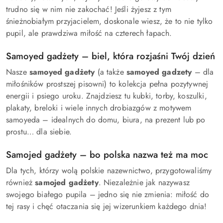
trudno się w nim nie zakochać! Jeśli żyjesz z tym
śnieżnobiałym przyjacielem, doskonale wiesz, że to nie tylko
pupil, ale prawdziwa miłość na czterech łapach.
Samoyed gadżety – biel, która rozjaśni Twój dzień
Nasze
samoyed gadżety
(a także
samoyed gadzety
– dla
miłośników prostszej pisowni) to kolekcja pełna pozytywnej
energii i psiego uroku. Znajdziesz tu kubki, torby, koszulki,
plakaty, breloki i wiele innych drobiazgów z motywem
samoyeda – idealnych do domu, biura, na prezent lub po
prostu… dla siebie.
Samojed gadżety – bo polska nazwa też ma moc
Dla tych, którzy wolą polskie nazewnictwo, przygotowaliśmy
również
samojed gadżety
. Niezależnie jak nazywasz
swojego białego pupila – jedno się nie zmienia: miłość do
tej rasy i chęć otaczania się jej wizerunkiem każdego dnia!