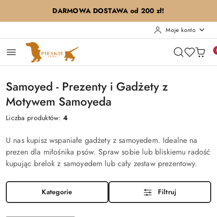
Przejdź do treści głównej
Przejdź do wyszukiwarki
Przejdź do moje konto
Przejdź do menu głównego
Przejdź do stopki
DARMOWA DOSTAWA od 200 zł!
Moje konto
Samoyed - Prezenty i Gadżety z
Motywem Samoyeda
Liczba produktów:
4
U nas kupisz wspaniałe gadżety z samoyedem. Idealne na
prezen dla miłośnika psów. Spraw sobie lub bliskiemu radość
kupując brelok z samoyedem lub cały zestaw prezentowy.
Kategorie
Filtruj