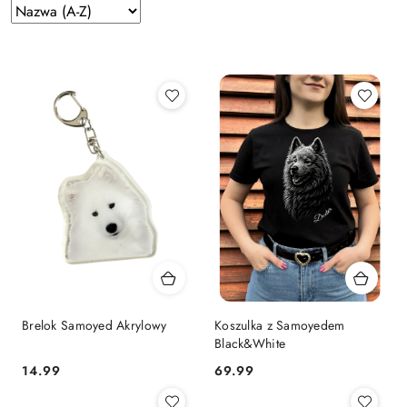
Zastosowano
Sortuj
według
sortowanie:
Nazwa
(A-
Z).
Brelok Samoyed Akrylowy
Koszulka z Samoyedem
Black&White
14.99
69.99
Cena:
Cena: