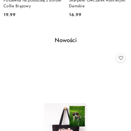
Collie Brązowy
Damskie
Cena:
Cena:
19.99
16.99
Produkty
Nowości
Pomiń karuzelę produktów
o
statusie: