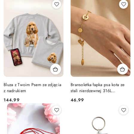
Bluza z Twoim Psem ze zdjęcia
Bransoletka łapka psa kota ze
z nadrukiem
stali nierdzewnej 316L
pozłacana
Cena:
Cena:
144.99
46.99