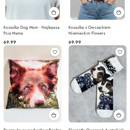
Koszulka Dog Mom - Najlepsza
Koszulka z Owczarkiem
Psia Mama
Niemieckim Flowers
Cena:
Cena:
69.99
69.99
Poszewka na poduszkę z Border
Skarpetki Owczarek Australijski