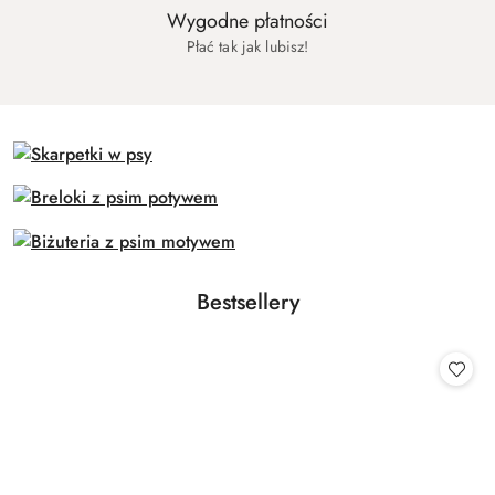
Wygodne płatności
Płać tak jak lubisz!
Produkty
Bestsellery
Pomiń karuzelę produktów
o
statusie: