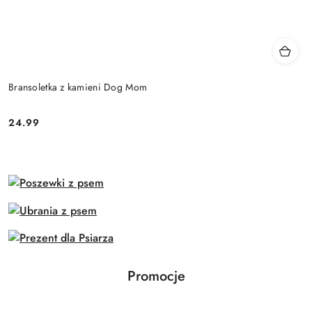
Bransoletka z kamieni Dog Mom
24.99
Cena:
Produkty
Promocje
Pomiń karuzelę produktów
o
statusie: