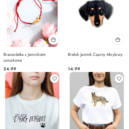
Bransoletka z Jamnikiem
Brelok Jamnik Czarny Akrylowy
sznurkowa
Cena:
Cena:
24.99
14.99