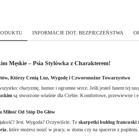
PRODUKTU
INFORMACJE DOT. BEZPIECZEŃSTWA
OP
im Męskie – Psia Stylówka z Charakterem!
cetów, Którzy Cenią Luz, Wygodę i Czworonożne Towarzystwo
wszystko: charyzmę, humor i ogromne serce. Jeśli jesteś fanem tej ra
cuskim
są stworzone właśnie dla Ciebie. Komfortowe, przewiewne i el
a Miłość Od Stóp Do Głów
jakość? Jest. Wygoda? Oczywiście. Te
skarpetki buldog francuski
t
ria
, które możesz nosić w pracy, w domu czy na spacerze z pupilem.