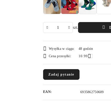
Ilość
szt.
Dostępność
Wysyłka w ciągu:
48 godzin
i
Cena przesyłki:
10.99
dostawa
Zadaj pytanie
EAN:
6935862750609