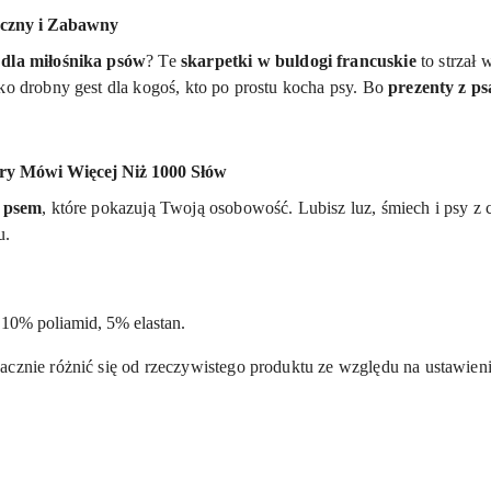
yczny i Zabawny
 dla miłośnika psów
? Te
skarpetki w buldogi francuskie
to strzał 
ko drobny gest dla kogoś, kto po prostu kocha psy. Bo
prezenty z p
óry Mówi Więcej Niż 1000 Słów
z psem
, które pokazują Twoją osobowość. Lubisz luz, śmiech i psy z
u.
 10% poliamid, 5% elastan.
acznie różnić się od rzeczywistego produktu ze względu na ustawieni