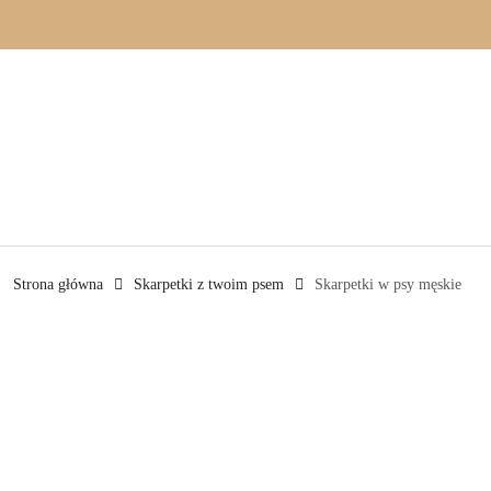
Przejdź do treści głównej
Przejdź do wyszukiwarki
Przejdź do moje konto
Przejdź do menu głównego
Przejdź do opisu produktu
Przejdź do stopki
Strona główna
Skarpetki z twoim psem
Skarpetki w psy męskie