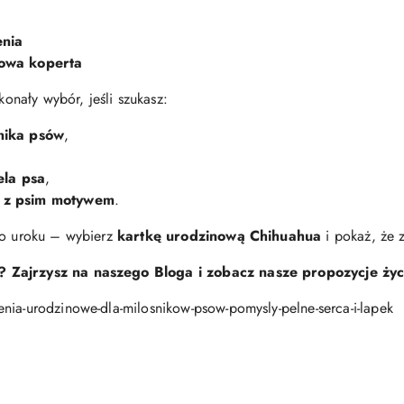
enia
owa koperta
onały wybór, jeśli szukasz:
nika psów
,
ela psa
,
u z psim motywem
.
go uroku – wybierz
kartkę urodzinową Chihuahua
i pokaż, że 
? Zajrzysz na naszego Bloga i zobacz nasze propozycje ży
nia-urodzinowe-dla-milosnikow-psow-pomysly-pelne-serca-i-lapek