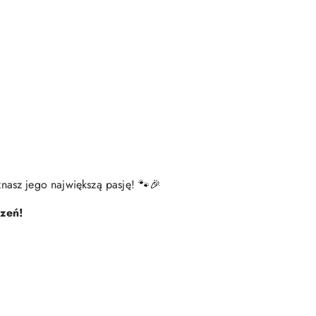
znasz jego największą pasję! 🐾🎉
czeń!