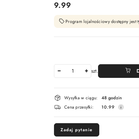
cena:
9.99
Program lojalnościowy dostępny jest t
Ilość
szt.
Dostępność
Wysyłka w ciągu:
48 godzin
i
Cena przesyłki:
10.99
dostawa
Zadaj pytanie