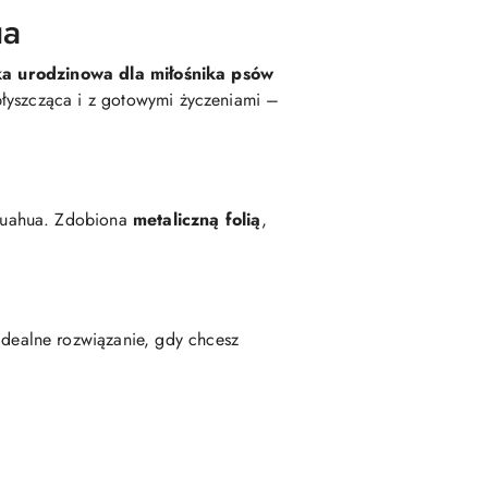
ua
ka urodzinowa dla miłośnika psów
błyszcząca i z gotowymi życzeniami –
ihuahua. Zdobiona
metaliczną folią
,
idealne rozwiązanie, gdy chcesz