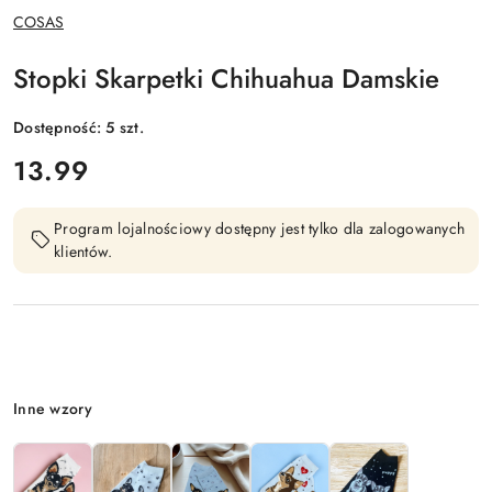
NAZWA
COSAS
PRODUCENTA:
Stopki Skarpetki Chihuahua Damskie
Dostępność:
5
szt.
cena:
13.99
Program lojalnościowy dostępny jest tylko dla zalogowanych
klientów.
Wariant
Inne wzory