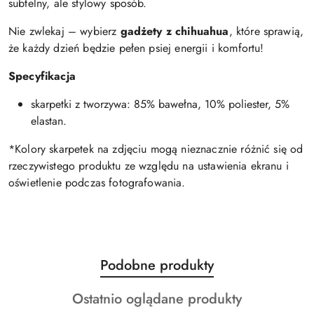
subtelny, ale stylowy sposób.
Nie zwlekaj – wybierz
gadżety z chihuahua
, które sprawią,
że każdy dzień będzie pełen psiej energii i komfortu!
Specyfikacja
skarpetki z tworzywa: 85% bawełna, 10% poliester, 5%
elastan.
*Kolory skarpetek na zdjęciu mogą nieznacznie różnić się od
rzeczywistego produktu ze względu na ustawienia ekranu i
oświetlenie podczas fotografowania.
Produkty
Podobne produkty
Pomiń karuzelę produktów
o
Produkty
Ostatnio oglądane produkty
statusie: