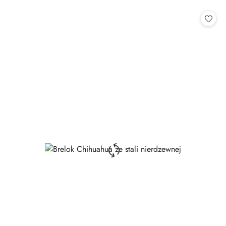
o
statusie: