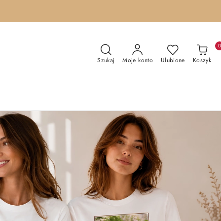
Szukaj
Moje konto
Ulubione
Koszyk