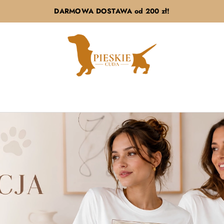
DARMOWA DOSTAWA od 200 zł!