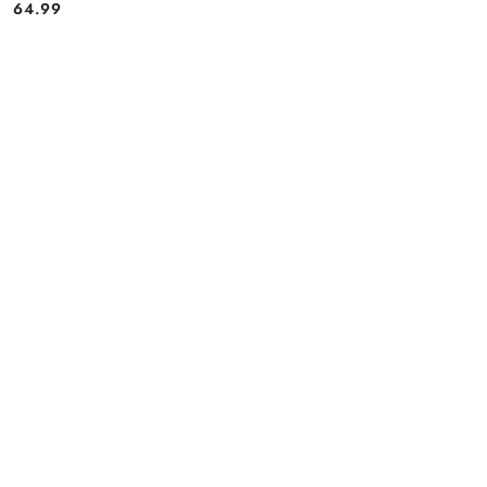
64.99
Cena: