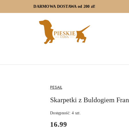
DARMOWA DOSTAWA od 200 zł!
NAZWA
PESAIL
PRODUCENTA:
Skarpetki z Buldogiem Fra
Dostępność:
4
szt.
cena:
16.99