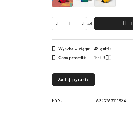
Ilość
szt.
Dostępność
Wysyłka w ciągu:
48 godzin
i
Cena przesyłki:
10.99
dostawa
Zadaj pytanie
6923763111834
EAN: