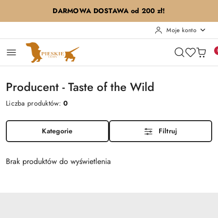
Przejdź do treści głównej
Przejdź do wyszukiwarki
Przejdź do moje konto
Przejdź do menu głównego
Przejdź do stopki
DARMOWA DOSTAWA od 200 zł!
Moje konto
Producent - Taste of the Wild
Liczba produktów:
0
Kategorie
Filtruj
Brak produktów do wyświetlenia