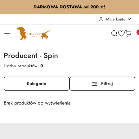
Przejdź do treści głównej
Przejdź do wyszukiwarki
Przejdź do moje konto
Przejdź do menu głównego
Przejdź do stopki
DARMOWA DOSTAWA od 200 zł!
Moje konto
Producent - Spin
Liczba produktów:
0
Kategorie
Filtruj
Brak produktów do wyświetlenia