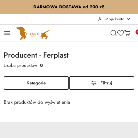
Przejdź do treści głównej
Przejdź do wyszukiwarki
Przejdź do moje konto
Przejdź do menu głównego
Przejdź do stopki
DARMOWA DOSTAWA od 200 zł!
Moje konto
Producent - Ferplast
Liczba produktów:
0
Kategorie
Filtruj
Brak produktów do wyświetlenia