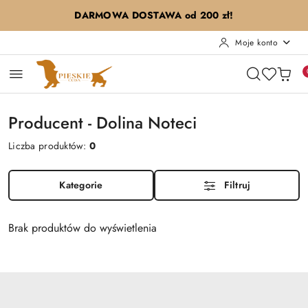
Przejdź do treści głównej
Przejdź do wyszukiwarki
Przejdź do moje konto
Przejdź do menu głównego
Przejdź do stopki
DARMOWA DOSTAWA od 200 zł!
Moje konto
Producent - Dolina Noteci
Liczba produktów:
0
Kategorie
Filtruj
Brak produktów do wyświetlenia