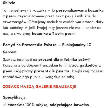
Shircie
To nie jest zwykła koszulka – to
personalizowana koszulka
z psem
, zaprojektowana przez nas z pasją i miłością do
czworonogów. Oferujemy nadruk w dwóch wariantach: duży
lub subtelny. A jeśli Twojej rasy jeszcze nie ma – napisz do
nas, a stworzymy
koszulkę z Twoim psem
!
Pomysł na Prezent dla Psiarza – Funkcjonalny i Z
Sercem
Szukasz inspiracji na
prezent dla miłośnika psów
?
Koszulka z buldogiem francuskim to hit wśród
gadżetów z
psem
i wyjątkowy
prezent dla psiarza
. Dzięki niej możesz
zabrać swojego pupila... wszędzie ze sobą!
ZOBACZ NASZĄ GALERIĘ REALIZACJI!
Specyfikacja
✅
Materiał:
100% miękka,
oddychająca bawełna
–