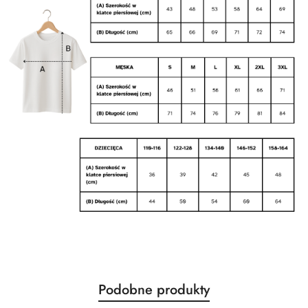
Produkty
Podobne produkty
Pomiń karuzelę produktów
o