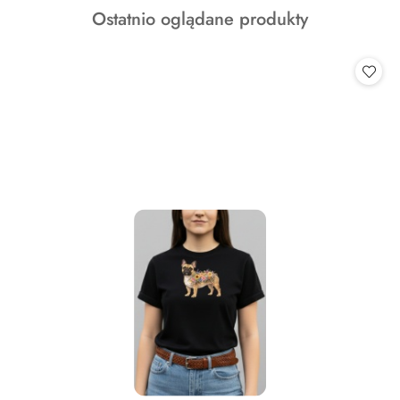
Produkty
Ostatnio oglądane produkty
statusie:
o
statusie: