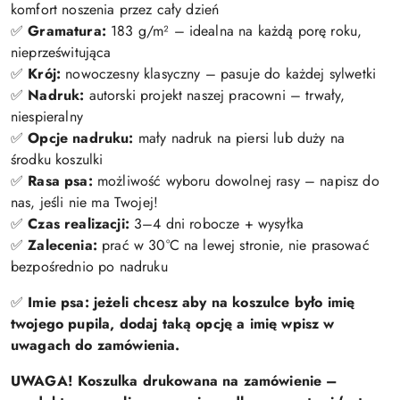
komfort noszenia przez cały dzień
✅
Gramatura:
183 g/m² – idealna na każdą porę roku,
nieprześwitująca
✅
Krój:
nowoczesny klasyczny – pasuje do każdej sylwetki
✅
Nadruk:
autorski projekt naszej pracowni – trwały,
niespieralny
✅
Opcje nadruku:
mały nadruk na piersi lub duży na
środku koszulki
✅
Rasa psa:
możliwość wyboru dowolnej rasy – napisz do
nas, jeśli nie ma Twojej!
✅
Czas realizacji:
3–4 dni robocze + wysyłka
✅
Zalecenia:
prać w 30°C na lewej stronie, nie prasować
bezpośrednio po nadruku
✅
Imie psa: jeżeli chcesz aby na koszulce było imię
twojego pupila, dodaj taką opcję a imię wpisz w
uwagach do zamówienia.
UWAGA! Koszulka drukowana na zamówienie –