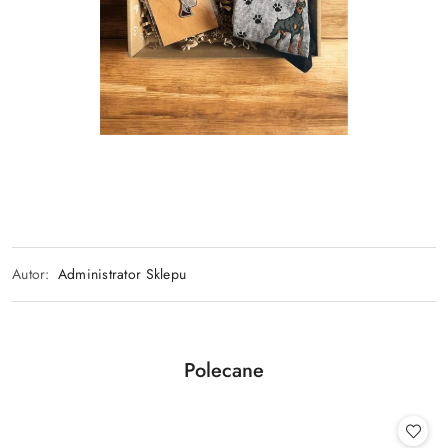
Autor:
Administrator Sklepu
Produkty
Polecane
Pomiń karuzelę produktów
o
statusie: