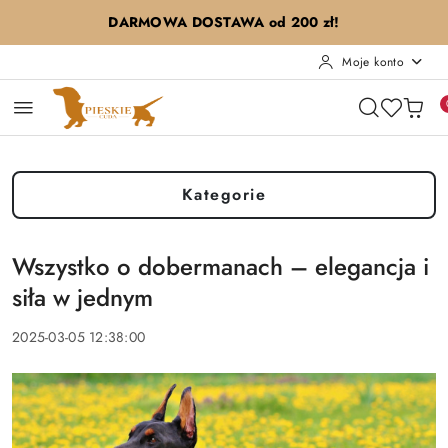
Przejdź do treści głównej
Przejdź do wyszukiwarki
Przejdź do moje konto
Przejdź do menu głównego
Przejdź do stopki
DARMOWA DOSTAWA od 200 zł!
Moje konto
Kategorie
Wszystko o dobermanach – elegancja i
siła w jednym
2025-03-05 12:38:00