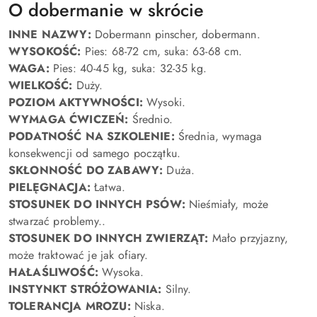
O dobermanie w skrócie
INNE NAZWY:
Dobermann pinscher, dobermann.
WYSOKOŚĆ:
Pies: 68-72 cm, suka: 63-68 cm.
WAGA:
Pies: 40-45 kg, suka:
32-35 kg.
WIELKOŚĆ:
Duży
.
POZIOM AKTYWNOŚCI:
Wysoki.
WYMAGA ĆWICZEŃ:
Średnio.
PODATNOŚĆ NA SZKOLENIE:
Średnia, wymaga
konsekwencji od samego początku.
SKŁONNOŚĆ DO ZABAWY:
Duża.
PIELĘGNACJA:
Łatwa.
STOSUNEK DO INNYCH PSÓW:
Nieśmiały, może
stwarzać problemy..
STOSUNEK DO INNYCH ZWIERZĄT:
Mało przyjazny,
może traktować je jak ofiary.
HAŁAŚLIWOŚĆ:
Wysoka.
INSTYNKT STRÓŻOWANIA:
Silny.
TOLERANCJA MROZU:
Niska.