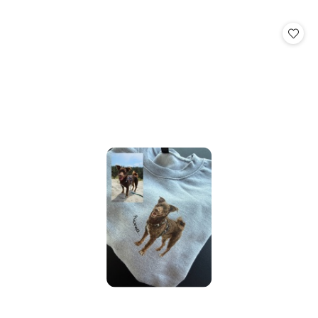
o
statusie: