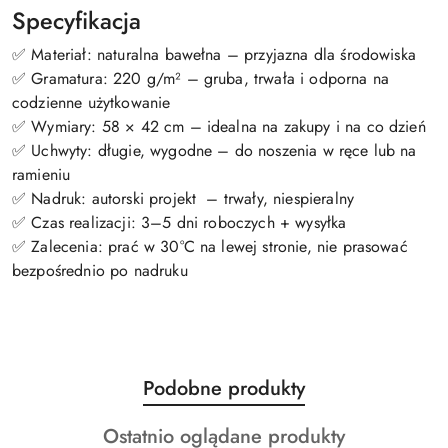
Specyfikacja
✅ Materiał: naturalna bawełna – przyjazna dla środowiska
✅ Gramatura: 220 g/m² – gruba, trwała i odporna na
codzienne użytkowanie
✅ Wymiary: 58 × 42 cm – idealna na zakupy i na co dzień
✅ Uchwyty: długie, wygodne – do noszenia w ręce lub na
ramieniu
✅ Nadruk: autorski projekt – trwały, niespieralny
✅ Czas realizacji: 3–5 dni roboczych + wysyłka
✅ Zalecenia: prać w 30°C na lewej stronie, nie prasować
bezpośrednio po nadruku
Produkty
Podobne produkty
Pomiń karuzelę produktów
o
Produkty
Ostatnio oglądane produkty
statusie: