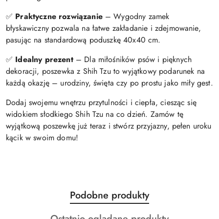
✅
Praktyczne rozwiązanie
– Wygodny zamek
błyskawiczny pozwala na łatwe zakładanie i zdejmowanie,
pasując na standardową poduszkę 40x40 cm.
✅
Idealny prezent
– Dla miłośników psów i pięknych
dekoracji, poszewka z Shih Tzu to wyjątkowy podarunek na
każdą okazję – urodziny, święta czy po prostu jako miły gest.
Dodaj swojemu wnętrzu przytulności i ciepła, ciesząc się
widokiem słodkiego Shih Tzu na co dzień. Zamów tę
wyjątkową poszewkę już teraz i stwórz przyjazny, pełen uroku
kącik w swoim domu!
Produkty
Podobne produkty
Pomiń karuzelę produktów
o
Produkty
Ostatnio oglądane produkty