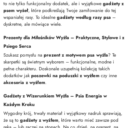
to nie tylko funkcjonalny dodatek, ale i wyjątkowe
gadżety z
psem wyżeł
, które podkreślają Twoje zamiłowanie do tej
wspaniałej rasy. To idealne
gadżety według rasy psa
–
dyskretne, ale mówiące wiele.
Prezenty dla Miłośników Wyżła – Praktyczne, Stylowe i z
Psiego Serca
Szukasz pomysłu na
prezent z motywem psa wyżła
? Te
skarpetki są świetnym wyborem – funkcjonalne, modne i
pełne charakteru. Doskonale uzupełnią kolekcję takich
dodatków jak
poszewki na poduszki z wyżłem
czy inne
akcesoria z wyżłem
.
Gadżety z Wizerunkiem Wyżła – Psia Energia w
Każdym Kroku
Wygodny krój, trwały materiał i wyjątkowy nadruk sprawiają,
że są to
gadżety z wyżłem
, które warto mieć zawsze pod
ręką – lub raczej na stopach. Na co dzień, na prezent, na