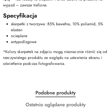
wyjazd – zawsze trafione.
Specyfikacja
skarpetki z tworzywa: 85% bawełna, 10% poliamid, 5%
elastan
ocieplane
antypoślizgowe
*Kolory skarpetek na zdjęciu mogą nieznacznie różnić się od
rzeczywistego produktu ze względu na ustawienia ekranu i
oświetlenie podczas fotografowania.
Produkty
Podobne produkty
Pomiń karuzelę produktów
o
Produkty
Ostatnio oglądane produkty
statusie:
o