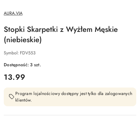
NAZWA
AURA.VIA
PRODUCENTA:
Stopki Skarpetki z Wyżłem Męskie
(niebieskie)
Symbol:
FDV553
Dostępność:
3
szt.
cena:
13.99
Program lojalnościowy dostępny jest tylko dla zalogowanych
klientów.