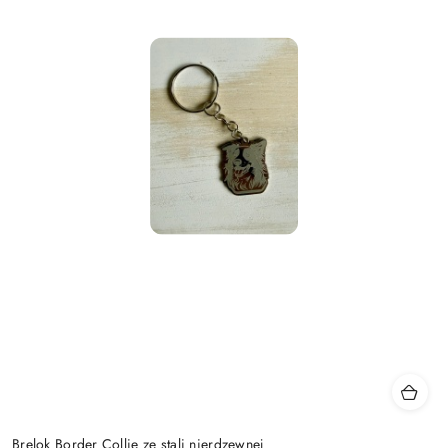
Brelok Border Collie ze stali nierdzewnej