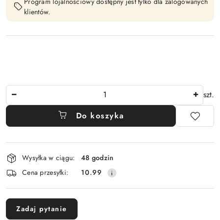
Program lojalnościowy dostępny jest tylko dla zalogowanych
klientów.
Ilość
szt.
Do koszyka
Dostępność
Wysyłka w ciągu:
48 godzin
i
Cena przesyłki:
10.99
dostawa
Zadaj pytanie