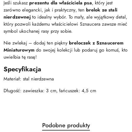
Jeśli szukasz
prezentu dla właściciela psa
, który jest
zarówno elegancki, jak i praktyczny, ten
brelok ze stali
nierdzewnej
to idealny wybór. To mały, ale wyjątkowy detal,
który pozwoli każdemu właścicielowi Sznaucera zawsze mieć
symbol ukochanej rasy przy sobie.
Nie zwlekaj – dodaj ten piękny
breloczek z Sznaucerem
Miniaturowym
do swojej kolekcji lub podaruj go komuś, kto
uwielbia tę rasę!
Specyfikacja
Materiał: stal nierdzewna
Długość: zawieszka: 3 cm, łańcuszek: 4,5 cm
Produkty
Podobne produkty
Pomiń karuzelę produktów