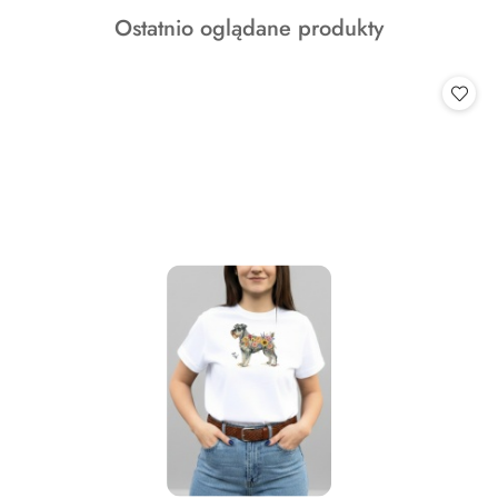
o
Produkty
Ostatnio oglądane produkty
statusie:
o
statusie: