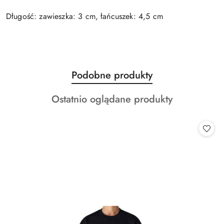
Długość: zawieszka: 3 cm, łańcuszek: 4,5 cm
Produkty
Podobne produkty
Pomiń karuzelę produktów
o
Produkty
Ostatnio oglądane produkty
statusie:
o
statusie: