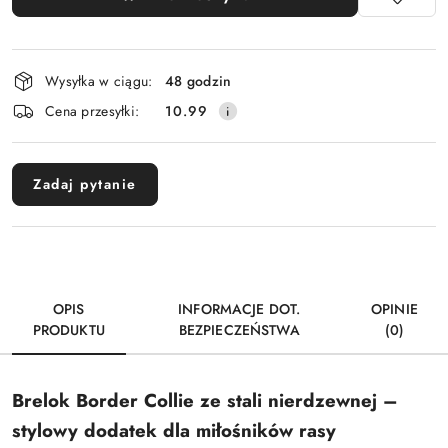
Dostępność
Wysyłka w ciągu:
48 godzin
i
Cena przesyłki:
10.99
dostawa
Zadaj pytanie
OPIS
INFORMACJE DOT.
OPINIE
PRODUKTU
BEZPIECZEŃSTWA
(0)
Brelok Border Collie ze stali nierdzewnej –
stylowy dodatek dla miłośników rasy