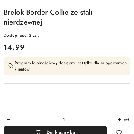
Brelok Border Collie ze stali
nierdzewnej
Dostępność:
3
szt.
cena:
14.99
Program lojalnościowy dostępny jest tylko dla zalogowanych
klientów.
Ilość
szt.
Do koszyka