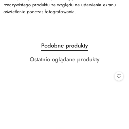
rzeczywistego produktu ze względu na ustawienia ekranu i
oświetlenie podczas fotografowania.
Produkty
Podobne produkty
Pomiń karuzelę produktów
o
Produkty
Ostatnio oglądane produkty
statusie:
o
statusie: