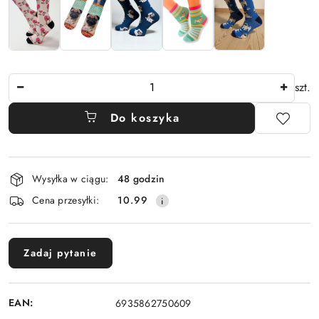
Ilość
szt.
Do koszyka
Dostępność
Wysyłka w ciągu:
48 godzin
i
Cena przesyłki:
10.99
dostawa
Zadaj pytanie
EAN:
6935862750609