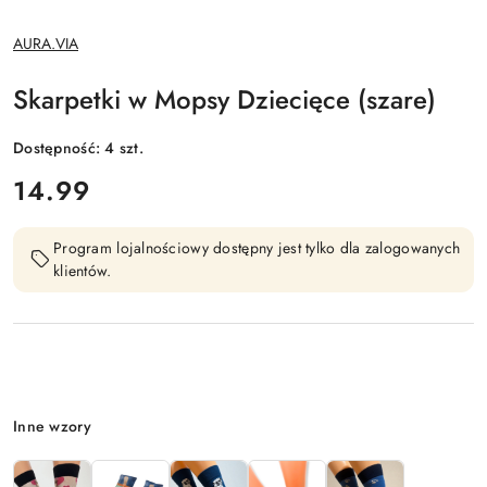
NAZWA
AURA.VIA
PRODUCENTA:
Skarpetki w Mopsy Dziecięce (szare)
Dostępność:
4
szt.
cena:
14.99
Program lojalnościowy dostępny jest tylko dla zalogowanych
klientów.
Wariant
Inne wzory