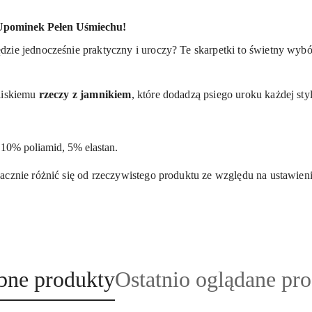
 Upominek Pełen Uśmiechu!
ędzie jednocześnie praktyczny i uroczy? Te skarpetki to świetny wybór
bliskiemu
rzeczy z jamnikiem
, które dodadzą psiego uroku każdej styl
 10% poliamid, 5% elastan.
acznie różnić się od rzeczywistego produktu ze względu na ustawieni
ukty
Produkty
bne produkty
Ostatnio oglądane pr
o