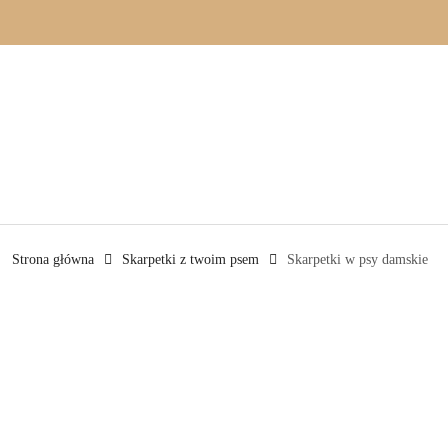
Przejdź do treści głównej
Przejdź do wyszukiwarki
Przejdź do moje konto
Przejdź do menu głównego
Przejdź do opisu produktu
Przejdź do stopki
Strona główna
Skarpetki z twoim psem
Skarpetki w psy damskie