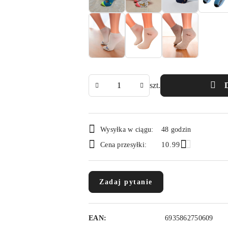
Ilość
szt.
Dostępność
Wysyłka w ciągu:
48 godzin
i
Cena przesyłki:
10.99
dostawa
Zadaj pytanie
EAN:
6935862750609