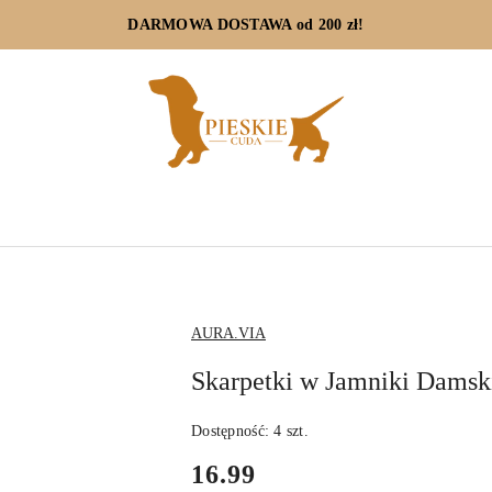
DARMOWA DOSTAWA od 200 zł!
NAZWA
AURA.VIA
PRODUCENTA:
Skarpetki w Jamniki Damsk
Dostępność:
4
szt.
cena:
16.99