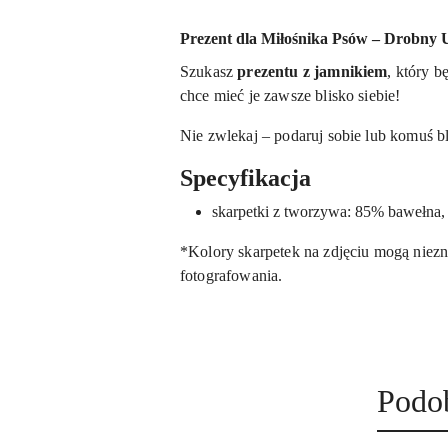
Prezent dla Miłośnika Psów – Drobny
Szukasz
prezentu z jamnikiem
, który b
chce mieć je zawsze blisko siebie!
Nie zwlekaj – podaruj sobie lub komuś 
Specyfikacja
skarpetki z tworzywa: 85% bawełna,
*Kolory skarpetek na zdjęciu mogą niezn
fotografowania.
Prod
Podo
Pomiń karuzelę produktów
o