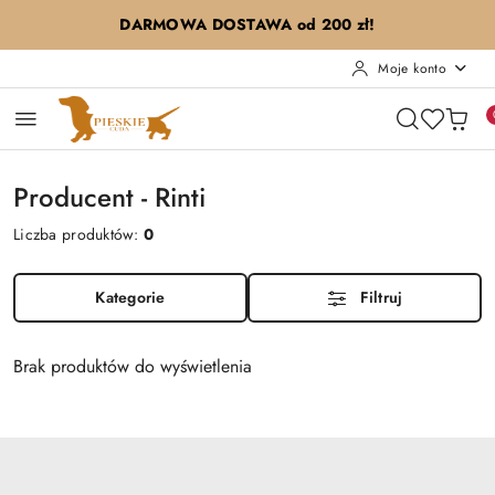
Przejdź do treści głównej
Przejdź do wyszukiwarki
Przejdź do moje konto
Przejdź do menu głównego
Przejdź do stopki
DARMOWA DOSTAWA od 200 zł!
Moje konto
Producent - Rinti
Liczba produktów:
0
Kategorie
Filtruj
Brak produktów do wyświetlenia