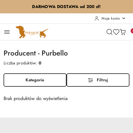
Przejdź do treści głównej
Przejdź do wyszukiwarki
Przejdź do moje konto
Przejdź do menu głównego
Przejdź do stopki
DARMOWA DOSTAWA od 200 zł!
Moje konto
Producent - Purbello
Liczba produktów:
0
Kategorie
Filtruj
Brak produktów do wyświetlenia