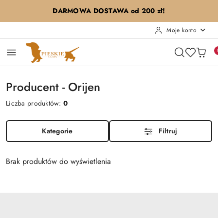
Przejdź do treści głównej
Przejdź do wyszukiwarki
Przejdź do moje konto
Przejdź do menu głównego
Przejdź do stopki
DARMOWA DOSTAWA od 200 zł!
Moje konto
Producent - Orijen
Liczba produktów:
0
Kategorie
Filtruj
Brak produktów do wyświetlenia