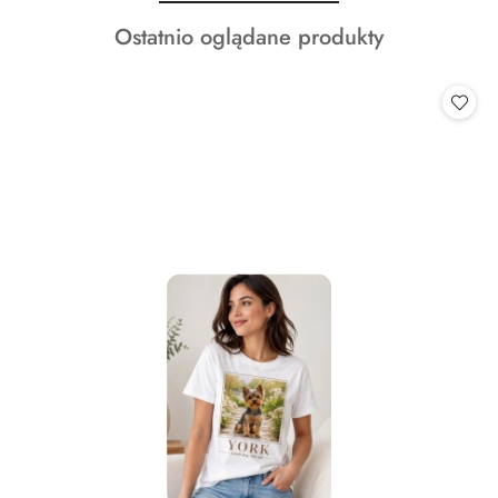
o
Produkty
Ostatnio oglądane produkty
statusie:
o
statusie: