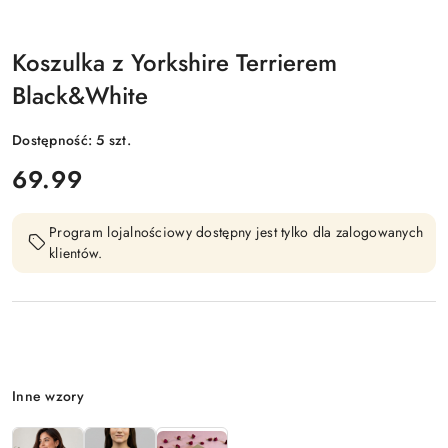
Koszulka z Yorkshire Terrierem
Black&White
Dostępność:
5
szt.
cena:
69.99
Program lojalnościowy dostępny jest tylko dla zalogowanych
klientów.
Wariant
Inne wzory