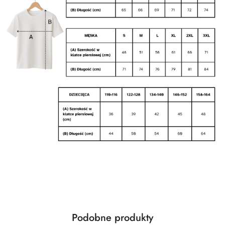
Produkty
Podobne produkty
Pomiń karuzelę produktów