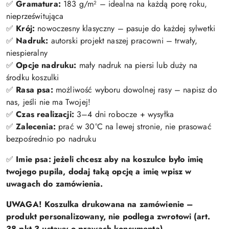
✅
Gramatura:
183 g/m² – idealna na każdą porę roku,
nieprześwitująca
✅
Krój:
nowoczesny klasyczny – pasuje do każdej sylwetki
✅
Nadruk:
autorski projekt naszej pracowni – trwały,
niespieralny
✅
Opcje nadruku:
mały nadruk na piersi lub duży na
środku koszulki
✅
Rasa psa:
możliwość wyboru dowolnej rasy – napisz do
nas, jeśli nie ma Twojej!
✅
Czas realizacji:
3–4 dni robocze + wysyłka
✅
Zalecenia:
prać w 30°C na lewej stronie, nie prasować
bezpośrednio po nadruku
✅
Imie psa: jeżeli chcesz aby na koszulce było imię
twojego pupila, dodaj taką opcję a imię wpisz w
uwagach do zamówienia.
UWAGA! Koszulka drukowana na zamówienie –
produkt personalizowany, nie podlega zwrotowi (art.
38 pkt 3 ustawy o prawach konsumenta).