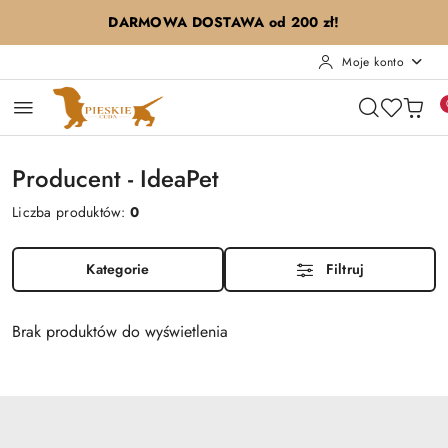
Przejdź do treści głównej
Przejdź do wyszukiwarki
Przejdź do moje konto
Przejdź do menu głównego
Przejdź do stopki
DARMOWA DOSTAWA od 200 zł!
Moje konto
Producent - IdeaPet
Liczba produktów:
0
Kategorie
Filtruj
Brak produktów do wyświetlenia