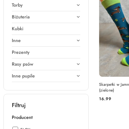
(A-
Torby
Z).
Biżuteria
Kubki
Inne
Prezenty
Rasy psów
Inne pupile
DO
Skarpetki w Jam
(zielone)
16.99
Cena:
Filtruj
Producent