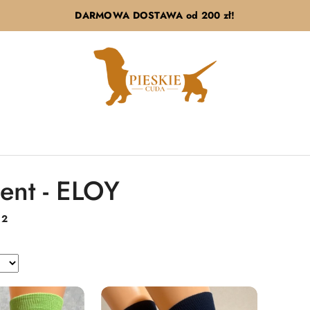
DARMOWA DOSTAWA od 200 zł!
ent - ELOY
:
2