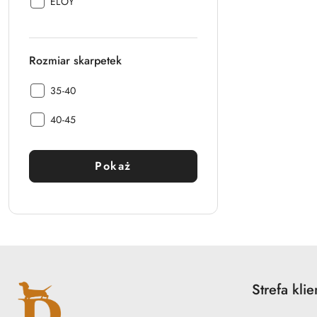
Producent:
ELOY
Rozmiar skarpetek
Rozmiar
35-40
skarpetek:
Rozmiar
40-45
skarpetek:
Pokaż
Strefa klie