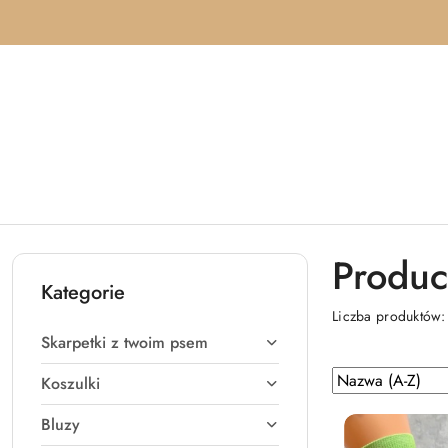
Przejdź do treści głównej
Przejdź do wyszukiwarki
Przejdź do moje konto
Przejdź do menu głównego
Przejdź do stopki
Produc
Kategorie
Liczba produktów
Skarpetki z twoim psem
Zastosowano
Sortuj
Koszulki
według
sortowanie:
Bluzy
Nazwa