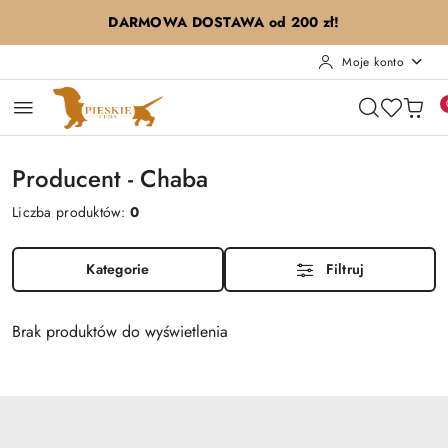
Przejdź do treści głównej
Przejdź do wyszukiwarki
Przejdź do moje konto
Przejdź do menu głównego
Przejdź do stopki
DARMOWA DOSTAWA od 200 zł!
Moje konto
Producent - Chaba
Liczba produktów:
0
Kategorie
Filtruj
Brak produktów do wyświetlenia